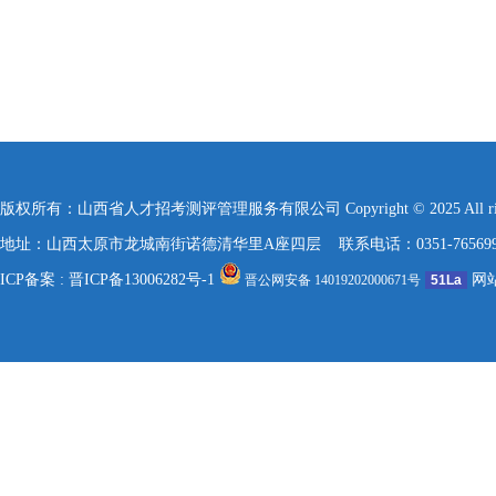
版权所有：山西省人才招考测评管理服务有限公司 Copyright © 2025 All rights re
地址：山西太原市龙城南街诺德清华里A座四层 联系电话：0351-7656999 / 157
ICP备案 :
晋ICP备13006282号-1
网
晋公网安备 14019202000671号
51La