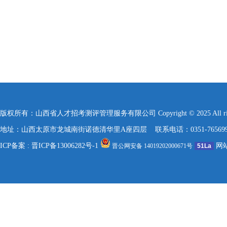
版权所有：山西省人才招考测评管理服务有限公司 Copyright © 2025 All rights re
地址：山西太原市龙城南街诺德清华里A座四层 联系电话：0351-7656999 / 157
ICP备案 :
晋ICP备13006282号-1
网
晋公网安备 14019202000671号
51La